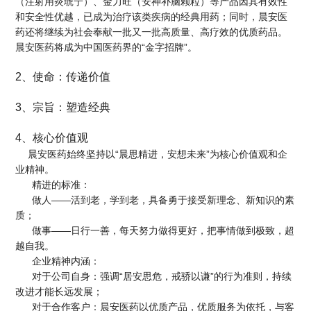
（注射用炎琥宁）、金力旺（安神补脑颗粒）等产品因其有效性
和安全性优越，已成为治疗该类疾病的经典用药；同时，晨安医
药还将继续为社会奉献一批又一批高质量、高疗效的优质药品。
晨安医药将成为中国医药界的“金字招牌”。
2、使命：传递价值
3、宗旨：塑造经典
4、核心价值观
晨安医药始终坚持以“晨思精进，安想未来”为核心价值观和企
业精神。
精进的标准：
做人——活到老，学到老，具备勇于接受新理念、新知识的素
质；
做事——日行一善，每天努力做得更好，把事情做到极致，超
越自我。
企业精神内涵：
对于公司自身：强调“居安思危，戒骄以谦”的行为准则，持续
改进才能长远发展；
对于合作客户：晨安医药以优质产品，优质服务为依托，与客