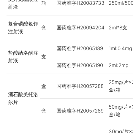
瓶
国药准字H20083733
250ml/50
射液
复合磷酸氢钾
盒
国药准字H20094204
2ml*8支
注射液
国药准字H20065189
1ml:0.4mg
盐酸纳洛酮注
支
射液
国药准字H20065190
2ml:2mg
25mg/片×
盒
国药准字H20057288
盒/箱
酒石酸美托洛
尔片
50mg/片×
盒
国药准字H20057289
盒/箱
30mg/片×