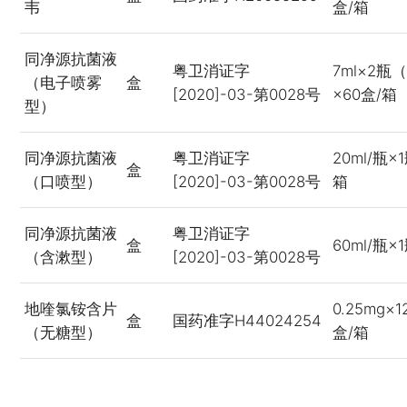
韦
盒/箱
同净源抗菌液
粤卫消证字
7ml×2
（电子喷雾
盒
[2020]-03-第0028号
×60盒/箱
型）
同净源抗菌液
粤卫消证字
20ml/瓶×
盒
（口喷型）
[2020]-03-第0028号
箱
同净源抗菌液
粤卫消证字
盒
60ml/瓶×
（含漱型）
[2020]-03-第0028号
地喹氯铵含片
0.25mg×
盒
国药准字H44024254
（无糖型）
盒/箱