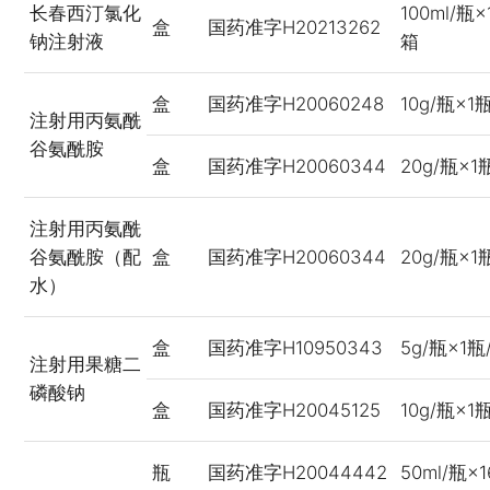
长春西汀氯化
100ml/瓶
盒
国药准字H20213262
钠注射液
箱
盒
国药准字H20060248
10g/瓶×1
注射用丙氨酰
谷氨酰胺
盒
国药准字H20060344
20g/瓶×1
注射用丙氨酰
谷氨酰胺（配
盒
国药准字H20060344
20g/瓶×1
水）
盒
国药准字H10950343
5g/瓶×1瓶
注射用果糖二
磷酸钠
盒
国药准字H20045125
10g/瓶×1
瓶
国药准字H20044442
50ml/瓶×