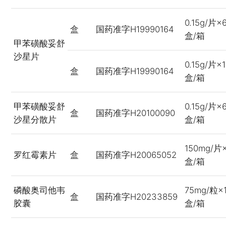
0.15g/片
盒
国药准字H19990164
盒/箱
甲苯磺酸妥舒
沙星片
0.15g/片×
盒
国药准字H19990164
盒/箱
甲苯磺酸妥舒
0.15g/片
盒
国药准字H20100090
沙星分散片
盒/箱
150mg/片
罗红霉素片
盒
国药准字H20065052
盒/箱
磷酸奥司他韦
75mg/粒×
盒
国药准字H20233859
胶囊
盒/箱