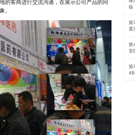
珠
地的客商进行交流沟通，在展示公司产品的同
临
象。
第
晨
第
安
第
4B