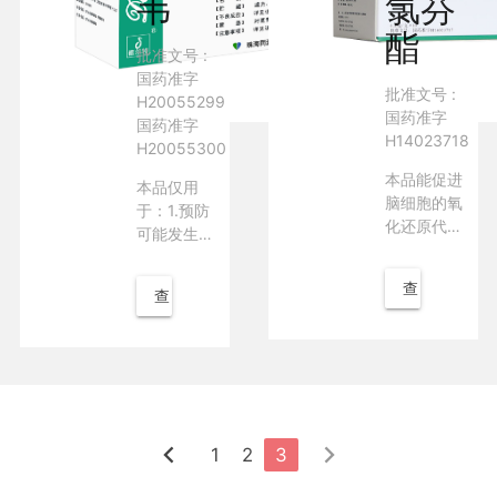
韦
氯芬
酯
批准文号 :
国药准字
批准文号 :
H20055299
国药准字
国药准字
H14023718
H20055300
本品能促进
本品仅用
脑细胞的氧
于：1.预防
化还原代
可能发生于
谢，增加对
有巨细胞病
糖类的利
毒感染风险
查
查
用，对中枢
的器官移植
抑制患者有
受者的巨细
看
看
兴奋作用。
胞病毒病。
详
2.治疗免疫
详
功能缺陷患
情
情
者（包括艾
滋病患者）
1
2
3
发生的巨细
胞病毒性视