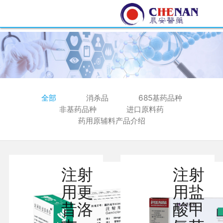
全部
消杀品
685基药品种
非基药品种
进口原料药
药用原辅料产品介绍
注射
注射
用更
用盐
昔洛
酸甲