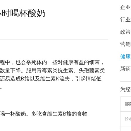
企业
小时喝杯酸奶
行业
政策
营销
健康
中，也会杀死体内一些对健康有益的细菌，
新药
数量下降。服用青霉素类抗生素、头孢菌素类
还易造成B族以及维生素K流失，引起情绪低
等。
为您
能
一杯酸奶。多吃含维生素B族的食物。
吃