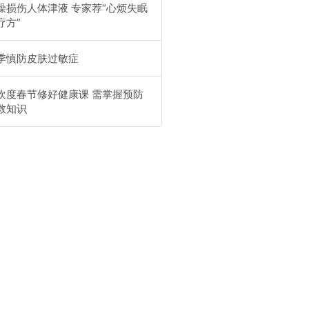
燥损伤人体津液 专家荐“心烦失眠
疗方”
季慎防皮肤过敏症
欢度春节修好健康课 需掌握预防
救知识